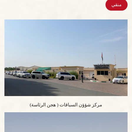
منقي
مركز شؤؤن السباقات ( هجن الرئاسة)