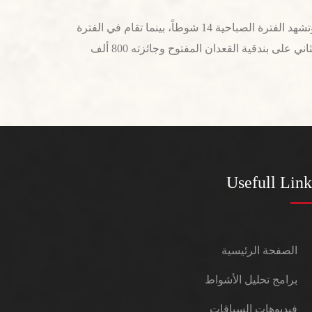
من جهة أخرى تفتتح سباقات الثنايا منافسات هجن أصحاب السمو الشيوخ غداً، بميدان الوثبة لمسافة 8 كلم، بإقامة 22 شوطاً، وتشهد الفترة الصباحية 14 شوطاً، بينما تقام في الفترة
المسائية 8 أشواط، وتختتم بشوطي الرموز حيث سيكون الرمز الأول على كأس الأبكار المفتوح وجائزته مليون درهم، والرمز الثاني على بندقية القعدان المفتوح وجائزته 800 ألف
Usefull Link
الصفحة الرئيسية
برامج تحليل الأشواط
فيديوهات السباقات