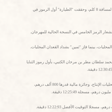
وتواصلت منافسات المهرجان، لليوم السادس على التوالي، بميدان الوثبة، حيث أقيمت منافسات سن الثنايا لهجن أبناء القبائل، لمسافة 8 كلم، وحققت "الطيارة" أول الرموز في
محليات، بينما فاز "ثمين" بشداد القعدان المحليات.
اط لرموز الإنتاج، وفازت "ثروة" لسعادة محمد سلطان مطر بن مرخان الكتبي، بأول رموز الثنايا
وأحرز "معزز" لمالكه حمد علي بالرشيد الكتبي، ثاني الرموز، بحصد بندقية القعدان في الشوط الرئيسي الثاني للثنايا القعدان محليات الإنتاج، وجائزة مالية قدرها 800 ألف درهم،