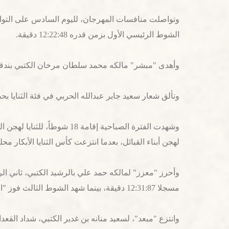
الشوط الرئيسي الأول بزمن قدره 12:22:48 دقيقة.
وأهدى "مبشر" مالكه محمد سلطان مرخان الكتبي بندقية الثنايا القعدان في الشوط المفتوح، مسجل
وتألق شعار سعيد جابر عبدالله الحربي في فئة الثنايا بح
لهجن أبناء القبائل، بعدما انتزعت كأس الثنايا الأبكار محليات ا
مسجلا 12:31:87 دقيقة، بينما شهد الشوط الثالث فوز "السايحة" لنفس الشعار بكأس الثنايا لفئة المهجنات، وجائزة مالية قدرها مليون درهم، مسجلة 12:25:49 دقيقة.
وانتزع "مبعد"، لسعيد منانه بن غدير الكتبي، شداد القعدان في الشوط الرابع للثناي