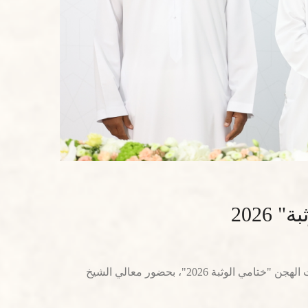
2026
توجت "الطيارة" لحمد محمد سهيل العامري بكأس الثنايا الأبكار في الشوط المفتوح، ضمن المهرجان الختامي السنوي لسباقات الهجن "ختامي الوثبة 2026"، بحضور معالي الشيخ