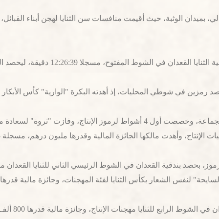
ا 12:26:39 دقيقة، ليحصد الشعار الرمز الخامس في النسخة الحالية للمهرجان.
صد رمزين في شوطي المحليات، إذ أهدته البكرة "الوارية" كأس الأبكار ال
وشهدت الفترة الصباحية إقامة 18 شوطاً، للثنايا لهجن الجماعة، وخصصت أول 4 أشو
لإنتاج، وأهدت مالكها الجائزة المالية وقدرها مليون درهم، مسجلة 12:30:45 دقيقة.
ا مهجنات الإنتاج، وجائزة مالية قدرها 800 ألف درهم، مسجلا التوقيت الأفضل 12:22:93 دقيقة.